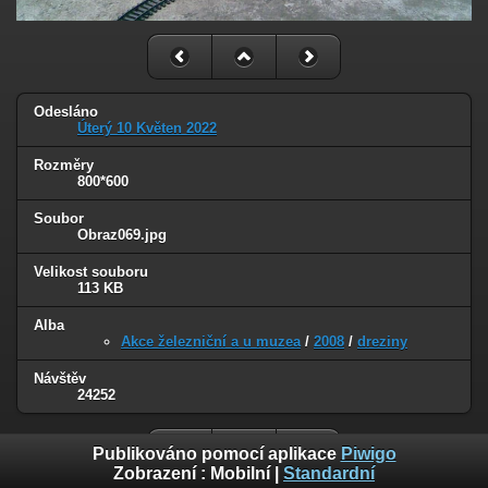
Odesláno
Úterý 10 Květen 2022
Rozměry
800*600
Soubor
Obraz069.jpg
Velikost souboru
113 KB
Alba
Akce železniční a u muzea
/
2008
/
dreziny
Návštěv
24252
Publikováno pomocí aplikace
Piwigo
Zobrazení :
Mobilní
|
Standardní