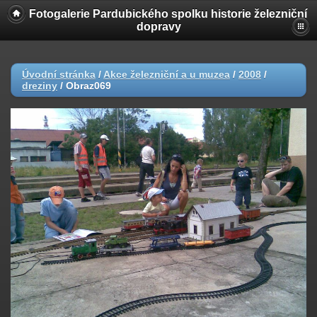
Fotogalerie Pardubického spolku historie železniční
dopravy
Úvodní stránka
/
Akce železniční a u muzea
/
2008
/
dreziny
/
Obraz069