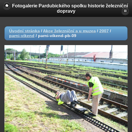
Fotogalerie Pardubického spolku historie železniční
dopravy
Úvodní stránka
/
Akce železniční a u muzea
/
2007
/
parni-vikend
/
parni-vikend-pb-09