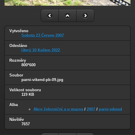
Vytvořeno
Sobota 23 Červen 2007
Odesláno
Úterý 10 Květen 2022
Rozměry
800*600
Soubor
parni-vikend-pb-09.jpg
Velikost souboru
119 KB
Alba
Akce železniční a u muzea
/
2007
/
parni-vikend
Návštěv
7657