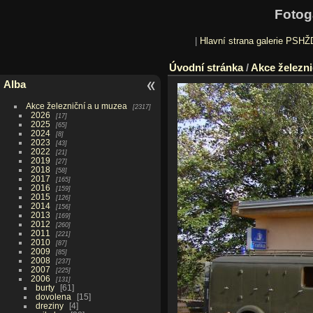
Fotog
|
Hlavní strana galerie PSHŽ
Úvodní stránka
/
Akce železni
Alba
Akce železniční a u muzea
2317
2026
17
2025
65
2024
8
2023
43
2022
21
2019
27
2018
58
2017
165
2016
159
2015
126
2014
156
2013
169
2012
260
2011
221
2010
87
2009
85
2008
237
2007
225
2006
131
burty
61
dovolena
15
dreziny
4