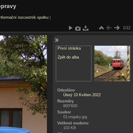
opravy
nformační rozcestník spolku
|
1/12
První stránka
Zpět do alba
Odesláno
Úterý 10 Květen 2022
Rozměry
800*600
Soubor
01-majaky.jpg
Velikost souboru
103 KB