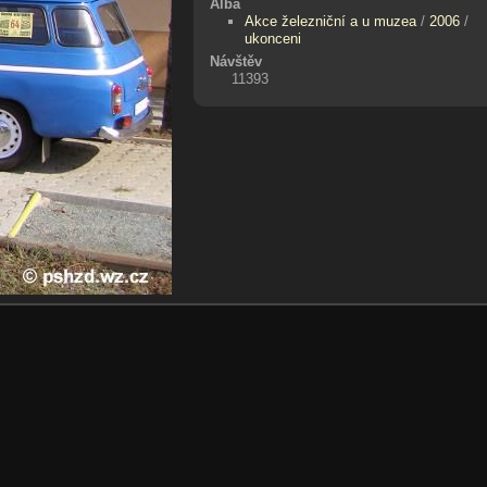
Alba
Akce železniční a u muzea
/
2006
/
ukonceni
Návštěv
11393