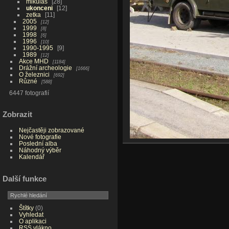
mikulas
28
ukonceni
12
zetka
11
2005
12
1999
8
1998
6
1996
10
1990-1995
9
1989
12
Akce MHD
1184
Drážní archeologie
1666
O železnici
692
Různé
588
6447 fotografií
Zobrazit
Nejčastěji zobrazované
Nové fotografie
Poslední alba
Náhodný výběr
Kalendář
Další funkce
Štítky
(0)
Vyhledat
O aplikaci
RSS vlákno