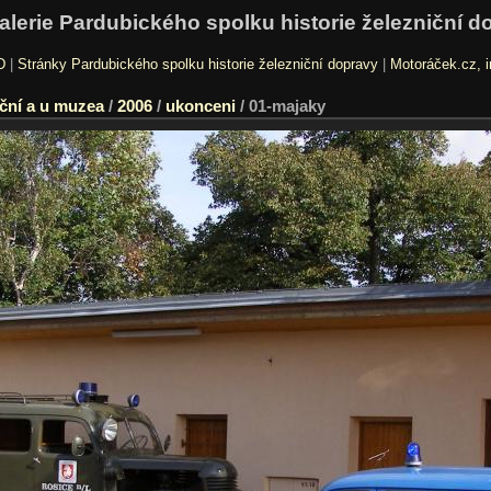
alerie Pardubického spolku historie železniční d
D
|
Stránky Pardubického spolku historie železniční dopravy
|
Motoráček.cz, i
ční a u muzea
/
2006
/
ukonceni
/
01-majaky