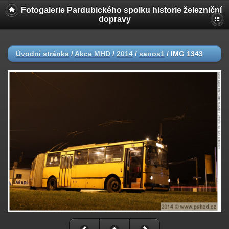
Fotogalerie Pardubického spolku historie železniční
dopravy
Úvodní stránka
/
Akce MHD
/
2014
/
sanos1
/
IMG 1343