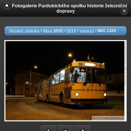
Fotogalerie Pardubického spolku historie železniční
dopravy
Úvodní stránka
/
Akce MHD
/
2014
/
sanos1
/
IMG 1320