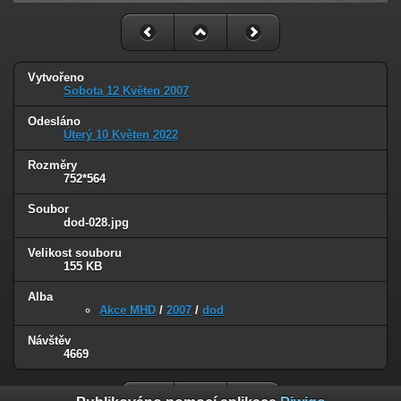
Vytvořeno
Sobota 12 Květen 2007
Odesláno
Úterý 10 Květen 2022
Rozměry
752*564
Soubor
dod-028.jpg
Velikost souboru
155 KB
Alba
Akce MHD
/
2007
/
dod
Návštěv
4669