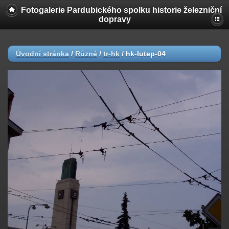
Fotogalerie Pardubického spolku historie železniční
dopravy
Úvodní stránka
/
Různé
/
tr-hk
/
hk-lutep-04