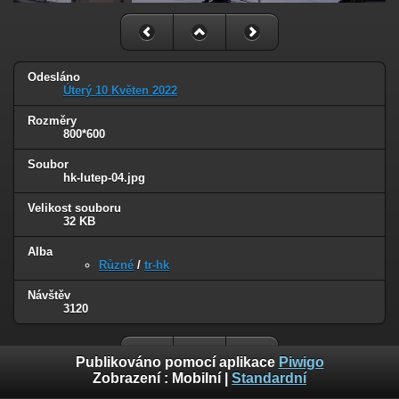
Odesláno
Úterý 10 Květen 2022
Rozměry
800*600
Soubor
hk-lutep-04.jpg
Velikost souboru
32 KB
Alba
Různé
/
tr-hk
Návštěv
3120
Publikováno pomocí aplikace
Piwigo
Zobrazení :
Mobilní
|
Standardní