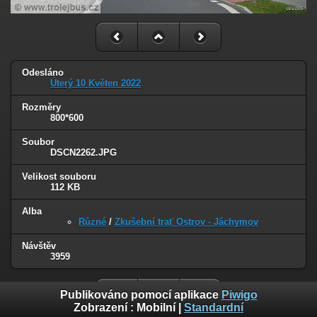
Odesláno
Úterý 10 Květen 2022
Rozměry
800*600
Soubor
DSCN2262.JPG
Velikost souboru
112 KB
Alba
Různé
/
Zkušební trať Ostrov - Jáchymov
Návštěv
3959
Publikováno pomocí aplikace
Piwigo
Zobrazení :
Mobilní
|
Standardní