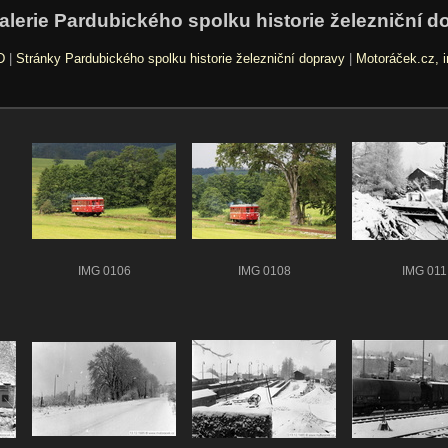
alerie Pardubického spolku historie železniční d
D
|
Stránky Pardubického spolku historie železniční dopravy
|
Motoráček.cz, i
IMG 0106
IMG 0108
IMG 011