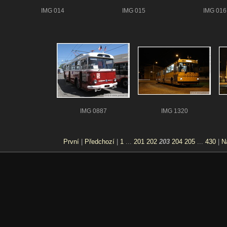
IMG 014
IMG 015
IMG 016
IMG 0887
IMG 1320
První
|
Předchozí
|
1
...
201
202
203
204
205
...
430
|
N