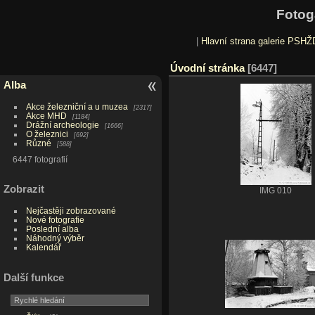
Fotog
|
Hlavní strana galerie PSHŽ
Úvodní stránka
6447
Alba
Akce železniční a u muzea
2317
Akce MHD
1184
Drážní archeologie
1666
O železnici
692
Různé
588
6447 fotografií
Zobrazit
IMG 010
Nejčastěji zobrazované
Nové fotografie
Poslední alba
Náhodný výběr
Kalendář
Další funkce