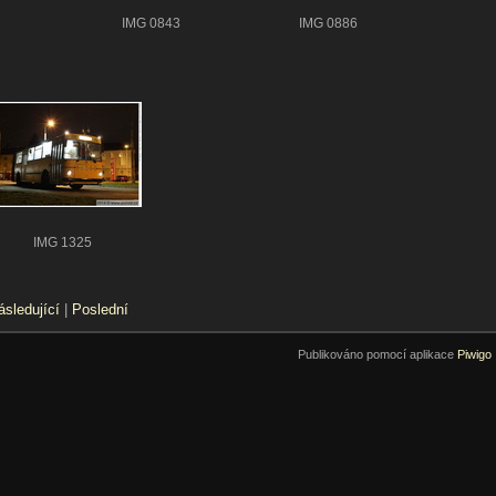
IMG 0843
IMG 0886
IMG 1325
ásledující
|
Poslední
Publikováno pomocí aplikace
Piwigo