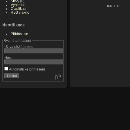
Štítky
(0)
Vyhledat
IMG 013
O aplikaci
RSS vlákno
Identifikace
Přihlásit se
Rychlé přihlášení
Uživatelské jméno
Heslo
Automatické přihlášení