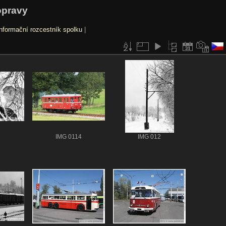
opravy
nformační rozcestník spolku
|
IMG 0114
IMG 012