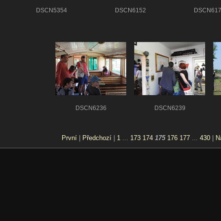
DSCN5354
DSCN6152
DSCN617
DSCN6236
DSCN6239
První
|
Předchozí
|
1
...
173
174
175
176
177
...
430
|
N