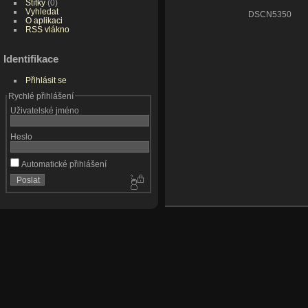
Štítky
(0)
Vyhledat
DSCN5350
O aplikaci
RSS vlákno
Identifikace
Přihlásit se
Rychlé přihlášení
Uživatelské jméno
Heslo
Automatické přihlášení