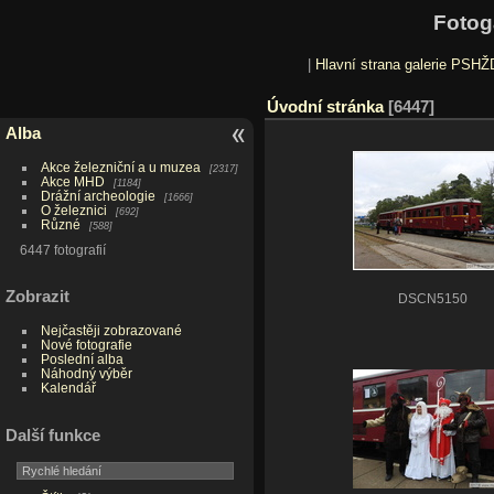
Fotog
|
Hlavní strana galerie PSHŽ
Úvodní stránka
6447
Alba
Akce železniční a u muzea
2317
Akce MHD
1184
Drážní archeologie
1666
O železnici
692
Různé
588
6447 fotografií
Zobrazit
DSCN5150
Nejčastěji zobrazované
Nové fotografie
Poslední alba
Náhodný výběr
Kalendář
Další funkce