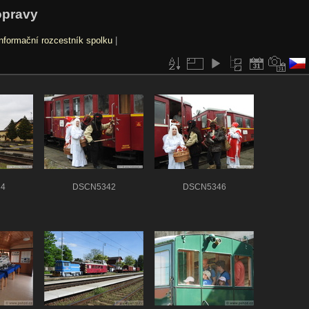
opravy
nformační rozcestník spolku
|
4
DSCN5342
DSCN5346