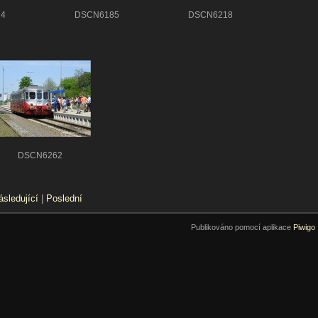
4
DSCN6185
DSCN6218
DSCN6262
ásledující
|
Poslední
Publikováno pomocí aplikace
Piwigo