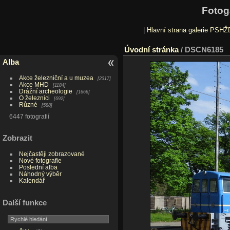
Fotog
|
Hlavní strana galerie PSHŽ
Úvodní stránka
/
DSCN6185
Alba
Akce železniční a u muzea
2317
Akce MHD
1184
Drážní archeologie
1666
O železnici
692
Různé
588
6447 fotografií
Zobrazit
Nejčastěji zobrazované
Nové fotografie
Poslední alba
Náhodný výběr
Kalendář
Další funkce