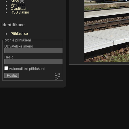
Štítky
(0)
Vyhledat
O aplikaci
RSS vlákno
Identifikace
Přihlásit se
Rychlé přihlášení
Uživatelské jméno
Heslo
Automatické přihlášení