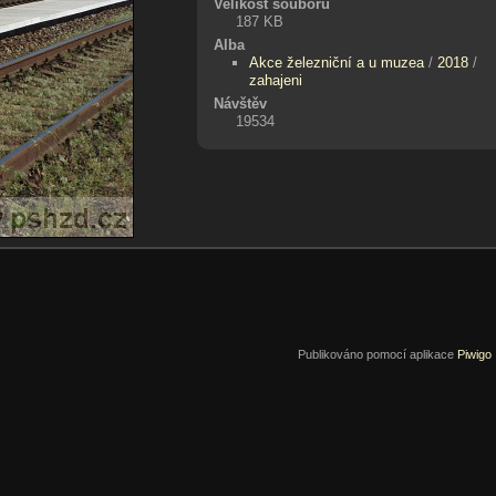
Velikost souboru
187 KB
Alba
Akce železniční a u muzea
/
2018
/
zahajeni
Návštěv
19534
Publikováno pomocí aplikace
Piwigo