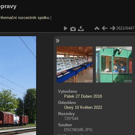
opravy
nformační rozcestník spolku
|
2621/6447
Vytvořeno
Pátek 27 Duben 2018
Odesláno
Úterý 10 Květen 2022
Rozměry
725*544
Soubor
DSCN6185.JPG