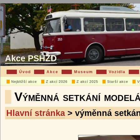
Akce PSHŽD
Úvod
Akce
Museum
Vozidla
Nejbližší akce
Z akcí 2026
Z akcí 2025
Starší akce
V
Výměnná setkání model
Hlavní stránka
> výměnná setkán