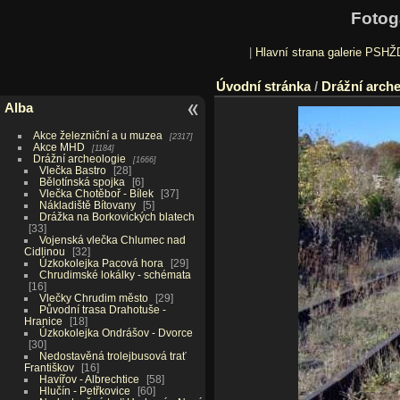
Fotog
|
Hlavní strana galerie PSHŽ
Úvodní stránka
/
Drážní arche
Alba
Akce železniční a u muzea
2317
Akce MHD
1184
Drážní archeologie
1666
Vlečka Bastro
28
Bělotínská spojka
6
Vlečka Chotěboř - Bílek
37
Nákladiště Bítovany
5
Drážka na Borkovických blatech
33
Vojenská vlečka Chlumec nad
Cidlinou
32
Úzkokolejka Pacová hora
29
Chrudimské lokálky - schémata
16
Vlečky Chrudim město
29
Původní trasa Drahotuše -
Hranice
18
Úzkokolejka Ondrášov - Dvorce
30
Nedostavěná trolejbusová trať
Františkov
16
Havířov - Albrechtice
58
Hlučín - Petřkovice
60