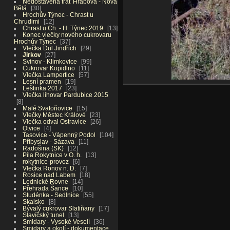
Nedostavěná trať Hrabová - Nová
Bělá
30
Hrochův Týnec - Chrast u
Chrudimi
12
Chrast u Ch. - H. Týnec 2019
13
Konec vlečky nového cukrovaru
Hrochův Týnec
37
Vlečka Důl Jindřich
29
Jirkov
27
Svinov - Klimkovice
99
Cukrovar Kopidlno
11
Vlečka Lampertice
57
Lesní pramen
19
Leštinka 2017
23
Vlečka lihovar Pardubice 2015
8
Malé Svatoňovice
15
Vlečky Městec Králové
23
Vlečka odval Ostravice
26
Otvice
4
Tasovice - Vápenný Podol
104
Přibyslav - Sázava
11
Radošina (SK)
12
Pila Rokytnice v O. h.
13
rokytnice-provoz
6
Vlečka Ronov n. D.
7
Rosice nad Labem
18
Lednické Rovne
14
Přehrada Šance
10
Studénka - Sedlnice
55
Skalsko
8
Bývalý cukrovar Slatiňany
17
Slavíčský tunel
13
Smidary - Vysoké Veselí
36
Smidary a okolí - dokumentace