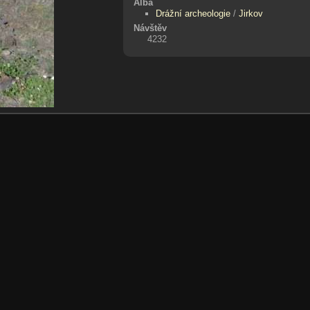
Alba
Drážní archeologie
/
Jirkov
Návštěv
4232