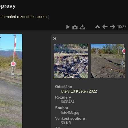
opravy
nformační rozcestník spolku
|
10/27
Odesláno
Úterý 10 Květen 2022
Rozměry
640*484
Soubor
foto458.jpg
Velikost souboru
50 KB