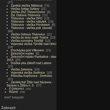
77
Zaniklá vlečka Stéblová
76
Vlečka Svitap Svitavy
21
Vlečka ZNZ Třebechovice
6
Žst. Ostrava Třebovice
13
Třebovice - vlečka DPO
10
Třebovice - vlečka nábytek
19
Třebovice - vlečka Pórobeton
6
Třebovice - vlečka potr. závodů
48
Vlečka Ostrava Třebovice
11
Vlečka do dolu svaté Trojice
23
Vlečka rozvodny Týniště
10
Vojenská vlečka Týniště nad Orlicí
24
Procházka pod Vítkovem
15
Železniční vojsko
8
Železniční vojsko Pardubice - stav
2015
25
Drážka pila Záboří nad Labem
15
Vlečka Zelenina
29
Vojenská vlečka Sedlnice
18
Přeložka Kopřivnice - Drnholec
21
Zaniklá trať Žďár nad Sázavou -
Sázava u Žďáru n. S.
37
O železnici
692
Různé
588
6447 fotografií
Zobrazit