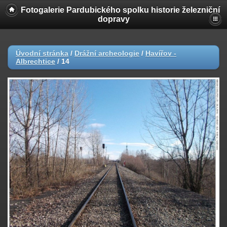
Fotogalerie Pardubického spolku historie železniční
dopravy
Úvodní stránka
/
Drážní archeologie
/
Havířov -
Albrechtice
/
14