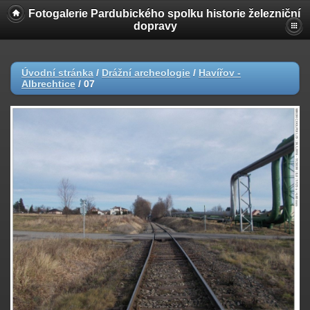
Fotogalerie Pardubického spolku historie železniční
dopravy
Úvodní stránka
/
Drážní archeologie
/
Havířov -
Albrechtice
/
07