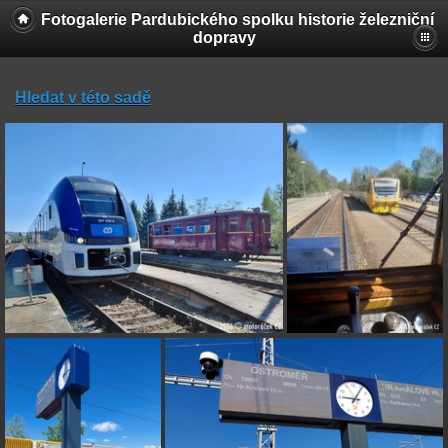
Fotogalerie Pardubického spolku historie železniční
dopravy
Hledat v této sadě