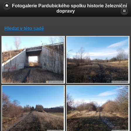
Fotogalerie Pardubického spolku historie železniční
dopravy
Hledat v této sadě