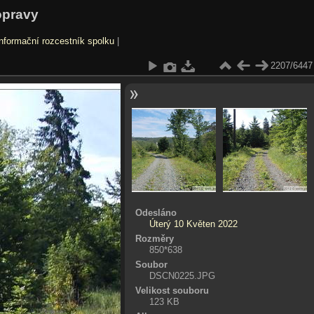
opravy
nformační rozcestník spolku
|
2207/6447
Odesláno
Úterý 10 Květen 2022
Rozměry
850*638
Soubor
DSCN0225.JPG
Velikost souboru
123 KB