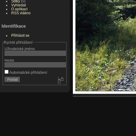
Štítky
(0)
Vyhledat
O aplikaci
RSS vlákno
Identifikace
Přihlásit se
Rychlé přihlášení
Uživatelské jméno
Heslo
Automatické přihlášení