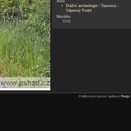
Alba
Drážní archeologie
/
Tasovice -
Vápenný Podol
Návštěv
3240
Publikováno pomocí aplikace
Piwigo