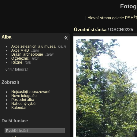
Fotog
|
Hlavní strana galerie PSHŽ
Úvodní stránka
/
DSCN0225
Alba
Akce železniční a u muzea
2317
Akce MHD
1184
Drážní archeologie
1666
O železnici
692
Různé
588
6447 fotografií
Zobrazit
Nejčastěji zobrazované
Nové fotografie
Poslední alba
Náhodný výběr
Kalendář
Další funkce