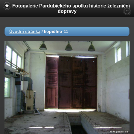
Fotogalerie Pardubického spolku historie železniční
dopravy
Úvodní stránka
/
kopidlno-11