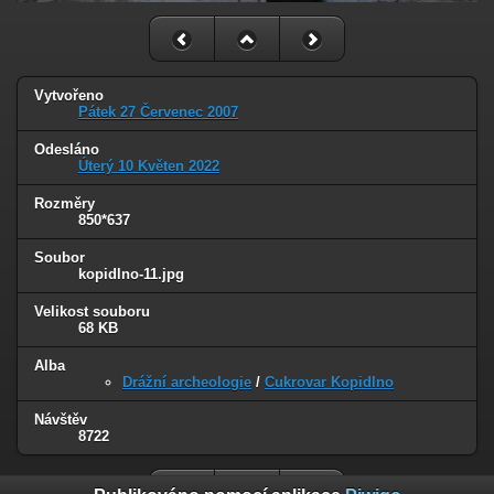
Vytvořeno
Pátek 27 Červenec 2007
Odesláno
Úterý 10 Květen 2022
Rozměry
850*637
Soubor
kopidlno-11.jpg
Velikost souboru
68 KB
Alba
Drážní archeologie
/
Cukrovar Kopidlno
Návštěv
8722