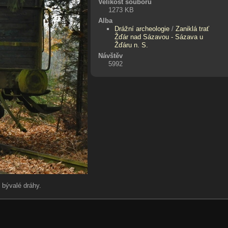
Velikost souboru
1273 KB
Alba
Drážní archeologie
/
Zaniklá trať
Žďár nad Sázavou - Sázava u
Žďáru n. S.
Návštěv
5992
 bývalé dráhy.