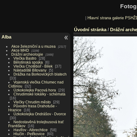
Fotog
|
Hlavní strana galerie PSHŽ
Úvodní stránka
/
Drážní arche
Alba
Akce železniční a u muzea
2317
Akce MHD
1184
Drážní archeologie
1666
Vlečka Bastro
28
Bělotínská spojka
6
Vlečka Chotěboř - Bílek
37
Nákladiště Bítovany
5
Drážka na Borkovických blatech
33
Vojenská vlečka Chlumec nad
Cidlinou
32
Úzkokolejka Pacová hora
29
Chrudimské lokálky - schémata
16
Vlečky Chrudim město
29
Původní trasa Drahotuše -
Hranice
18
Úzkokolejka Ondrášov - Dvorce
30
Nedostavěná trolejbusová trať
Františkov
16
Havířov - Albrechtice
58
Hlučín - Petřkovice
60