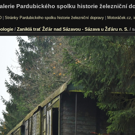
alerie Pardubického spolku historie železniční d
D
|
Stránky Pardubického spolku historie železniční dopravy
|
Motoráček.cz, i
ologie
/
Zaniklá trať Žďár nad Sázavou - Sázava u Žďáru n. S.
/
s