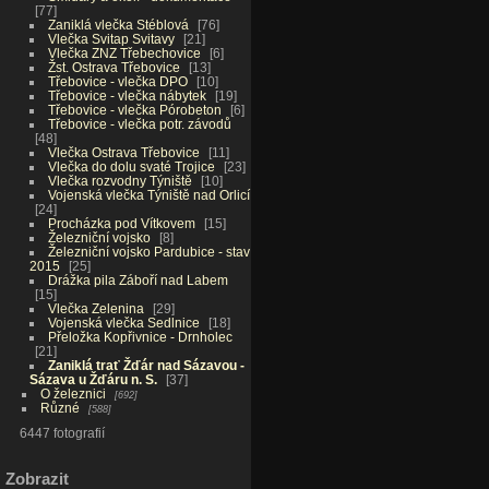
77
Zaniklá vlečka Stéblová
76
Vlečka Svitap Svitavy
21
Vlečka ZNZ Třebechovice
6
Žst. Ostrava Třebovice
13
Třebovice - vlečka DPO
10
Třebovice - vlečka nábytek
19
Třebovice - vlečka Pórobeton
6
Třebovice - vlečka potr. závodů
48
Vlečka Ostrava Třebovice
11
Vlečka do dolu svaté Trojice
23
Vlečka rozvodny Týniště
10
Vojenská vlečka Týniště nad Orlicí
24
Procházka pod Vítkovem
15
Železniční vojsko
8
Železniční vojsko Pardubice - stav
2015
25
Drážka pila Záboří nad Labem
15
Vlečka Zelenina
29
Vojenská vlečka Sedlnice
18
Přeložka Kopřivnice - Drnholec
21
Zaniklá trať Žďár nad Sázavou -
Sázava u Žďáru n. S.
37
O železnici
692
Různé
588
6447 fotografií
Zobrazit