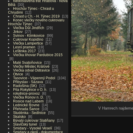
Nedostavěná trať Hrabová - Nová
Bělá
30
Hrochův Týnec - Chrast u
Chrudimi
12
Chrast u Ch. - H. Týnec 2019
13
Konec vlečky nového cukrovaru
Hrochův Týnec
37
Vlečka Důl Jindřich
29
Jirkov
27
Svinov - Klimkovice
99
Cukrovar Kopidlno
11
Vlečka Lampertice
57
Lesní pramen
19
Leštinka 2017
23
Vlečka lihovar Pardubice 2015
8
Malé Svatoňovice
15
Vlečky Městec Králové
23
Vlečka odval Ostravice
26
Otvice
4
Tasovice - Vápenný Podol
104
Přibyslav - Sázava
11
Radošina (SK)
12
Pila Rokytnice v O. h.
13
rokytnice-provoz
6
Vlečka Ronov n. D.
7
Rosice nad Labem
18
Lednické Rovne
14
V Hamrech najdeme i
Přehrada Šance
10
Studénka - Sedlnice
55
Skalsko
8
Bývalý cukrovar Slatiňany
17
Slavíčský tunel
13
Smidary - Vysoké Veselí
36
Smidary a okolí - dokumentace