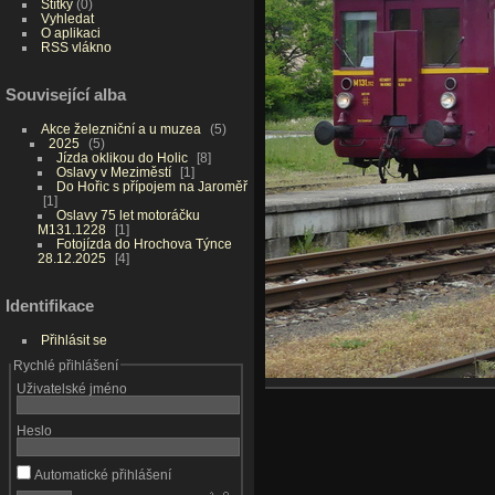
Štítky
(0)
Vyhledat
O aplikaci
RSS vlákno
Související alba
Akce železniční a u muzea
5
2025
5
Jízda oklikou do Holic
8
Oslavy v Meziměstí
1
Do Hořic s přípojem na Jaroměř
1
Oslavy 75 let motoráčku
M131.1228
1
Fotojízda do Hrochova Týnce
28.12.2025
4
Identifikace
Přihlásit se
Rychlé přihlášení
Uživatelské jméno
Heslo
Automatické přihlášení