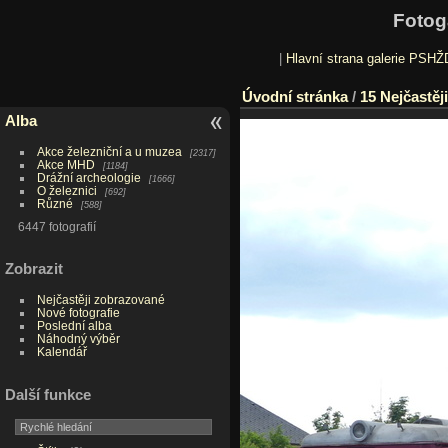
Fotog
|
Hlavní strana galerie PSHŽ
Úvodní stránka
/
15 Nejčastěj
Alba
Akce železniční a u muzea
2317
Akce MHD
1184
Drážní archeologie
1666
O železnici
692
Různé
588
6447 fotografií
Zobrazit
Nejčastěji zobrazované
Nové fotografie
Poslední alba
Náhodný výběr
Kalendář
Další funkce