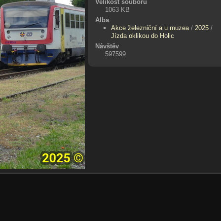
Velikost souboru
1063 KB
Alba
Akce železniční a u muzea
/
2025
/
Jízda oklikou do Holic
Návštěv
597599