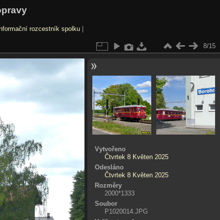
opravy
nformační rozcestník spolku
|
8/15
Vytvořeno
Čtvrtek 8 Květen 2025
Odesláno
Čtvrtek 8 Květen 2025
Rozměry
2000*1333
Soubor
P1020014.JPG