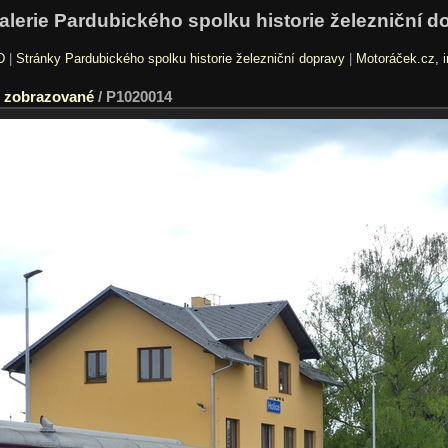
alerie Pardubického spolku historie železniční d
D
|
Stránky Pardubického spolku historie železniční dopravy
|
Motoráček.cz, i
i zobrazované
/
P1020014