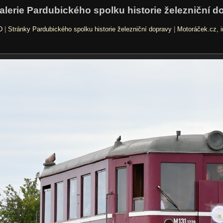
alerie Pardubického spolku historie železniční d
D
|
Stránky Pardubického spolku historie železniční dopravy
|
Motoráček.cz, i