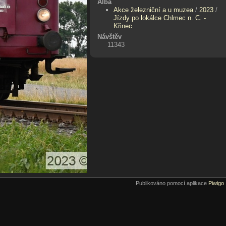
Alba
Akce železniční a u muzea
/
2023
/
Jízdy po lokálce Chlmec n. C. -
Křinec
Návštěv
11343
Publikováno pomocí aplikace
Piwigo