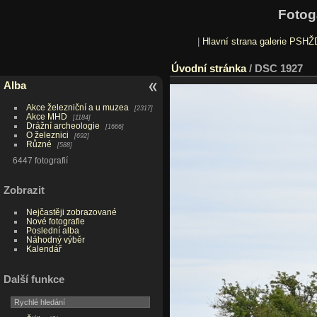
Fotog
|
Hlavní strana galerie PSHŽ
Úvodní stránka
/
DSC 1927
Alba
Akce železniční a u muzea
2317
Akce MHD
1184
Drážní archeologie
1666
O železnici
692
Různé
588
6447 fotografií
Zobrazit
Nejčastěji zobrazované
Nové fotografie
Poslední alba
Náhodný výběr
Kalendář
Další funkce