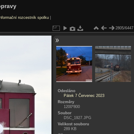
opravy
nformační rozcestník spolku
|
2805/6447
Odesláno
Pátek 7 Červenec 2023
Rozměry
1200*800
Soubor
DSC_1927.JPG
Velikost souboru
289 KB