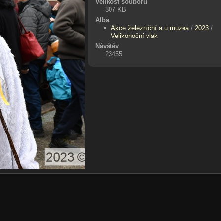
Velikost souboru
307 KB
Alba
Akce železniční a u muzea
/
2023
/
Velikonoční vlak
Návštěv
23455