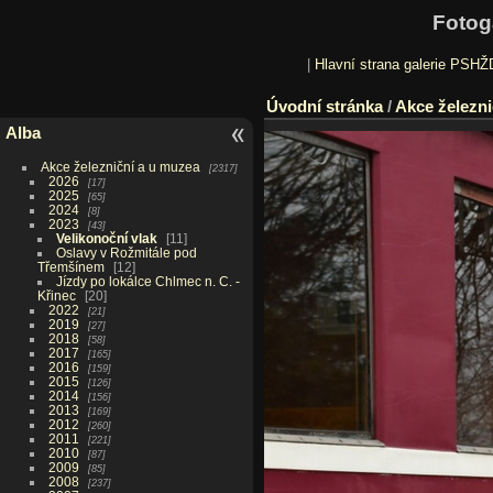
Fotog
|
Hlavní strana galerie PSHŽ
Úvodní stránka
/
Akce železni
Alba
Akce železniční a u muzea
2317
2026
17
2025
65
2024
8
2023
43
Velikonoční vlak
11
Oslavy v Rožmitále pod
Třemšínem
12
Jízdy po lokálce Chlmec n. C. -
Křinec
20
2022
21
2019
27
2018
58
2017
165
2016
159
2015
126
2014
156
2013
169
2012
260
2011
221
2010
87
2009
85
2008
237