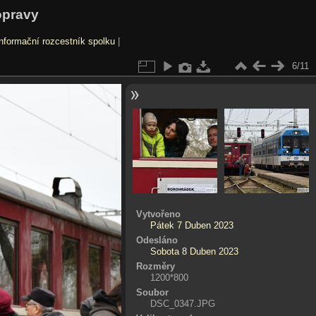
opravy
nformační rozcestník spolku
|
6/11
Vytvořeno
Pátek 7 Duben 2023
Odesláno
Sobota 8 Duben 2023
Rozměry
1200*800
Soubor
DSC_0347.JPG