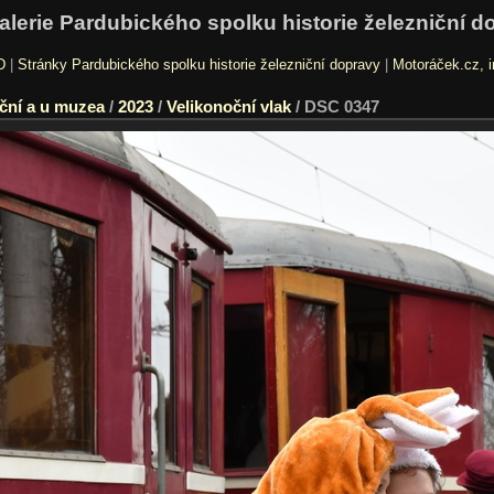
alerie Pardubického spolku historie železniční d
D
|
Stránky Pardubického spolku historie železniční dopravy
|
Motoráček.cz, i
ční a u muzea
/
2023
/
Velikonoční vlak
/
DSC 0347