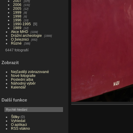
2007
225
2006
131
2005
12
1999
8
1998
6
1996
10
1990-1995
9
1989
12
Akce MHD
1184
Drážní archeologie
1666
O železnici
692
Různé
588
6447 fotografií
Zobrazit
Nejčastěji zobrazované
Nové fotografie
Poslední alba
Náhodný výběr
Kalendář
Další funkce
Štítky
(0)
Vyhledat
O aplikaci
RSS vlákno