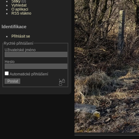
Štítky
(0)
Vyhledat
O aplikaci
RSS vlákno
Identifikace
Přihlásit se
Rychlé přihlášení
Uživatelské jméno
Heslo
Automatické přihlášení