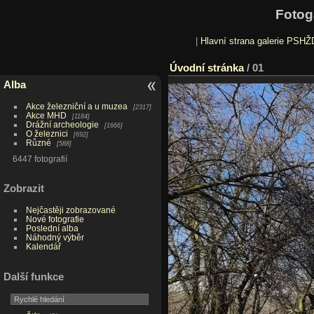
Fotog
|
Hlavní strana galerie PSHŽ
Úvodní stránka
/
01
Alba
Akce železniční a u muzea
2317
Akce MHD
1184
Drážní archeologie
1666
O železnici
692
Různé
588
6447 fotografií
Zobrazit
Nejčastěji zobrazované
Nové fotografie
Poslední alba
Náhodný výběr
Kalendář
Další funkce