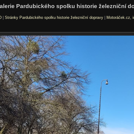
alerie Pardubického spolku historie železniční d
D
|
Stránky Pardubického spolku historie železniční dopravy
|
Motoráček.cz, i