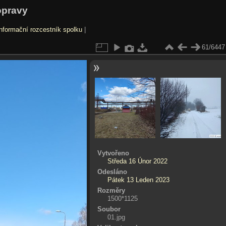
opravy
nformační rozcestník spolku
|
61/6447
Vytvořeno
Středa 16 Únor 2022
Odesláno
Pátek 13 Leden 2023
Rozměry
1500*1125
Soubor
01.jpg