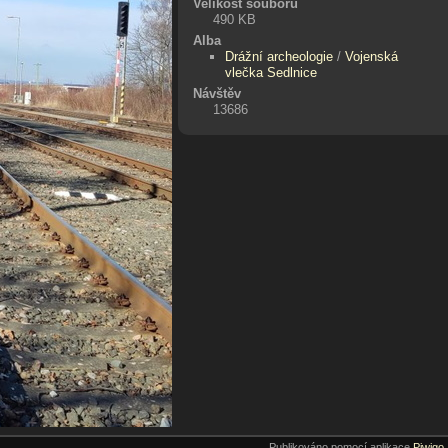
Velikost souboru
490 KB
Alba
Drážní archeologie
/
Vojenská
vlečka Sedlnice
Návštěv
13686
Publikováno pomocí aplikace
Piwigo