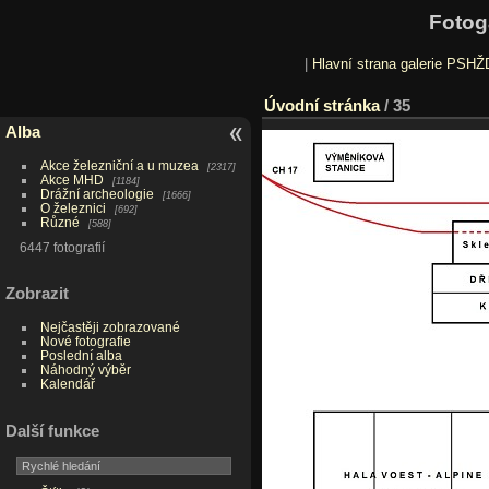
Fotog
|
Hlavní strana galerie PSHŽ
Úvodní stránka
/
35
Alba
Akce železniční a u muzea
2317
Akce MHD
1184
Drážní archeologie
1666
O železnici
692
Různé
588
6447 fotografií
Zobrazit
Nejčastěji zobrazované
Nové fotografie
Poslední alba
Náhodný výběr
Kalendář
Další funkce