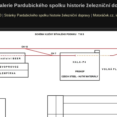
alerie Pardubického spolku historie železniční d
D
|
Stránky Pardubického spolku historie železniční dopravy
|
Motoráček.cz, i