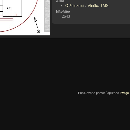
Alba
O železnici
/
Vlečka TMS
Návštěv
2543
Publikováno pomocí aplikace
Piwigo