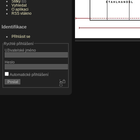
Štítky
(0)
Vyhledat
O aplikaci
RSS vlákno
Identifikace
Přihlásit se
Rychlé přihlášení
Uživatelské jméno
Heslo
Automatické přihlášení