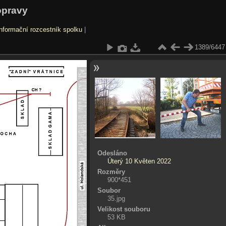
opravy
nformační rozcestník spolku
|
1389/6447
Odesláno
Úterý 10 Květen 2022
Rozměry
900*451
Soubor
35.jpg
Velikost souboru
53 KB