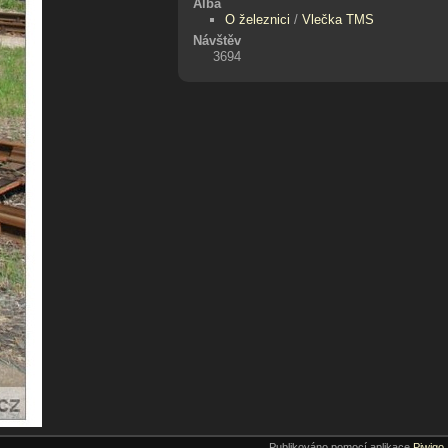
Alba
O železnici
/
Vlečka TMS
Návštěv
3694
Publikováno pomocí aplikace
Piwigo