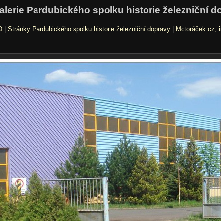
alerie Pardubického spolku historie železniční d
D
|
Stránky Pardubického spolku historie železniční dopravy
|
Motoráček.cz, i