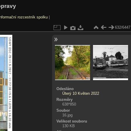
opravy
nformační rozcestník spolku
|
632/6447
Odesláno
Úterý 10 Květen 2022
Rozměry
638*850
Soubor
16.jpg
Velikost souboru
130 KB