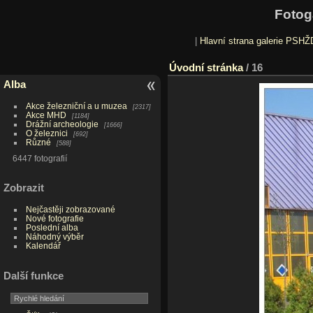
Fotog
|
Hlavní strana galerie PSHŽ
Úvodní stránka
/
16
Alba
Akce železniční a u muzea
2317
Akce MHD
1184
Drážní archeologie
1666
O železnici
692
Různé
588
6447 fotografií
Zobrazit
Nejčastěji zobrazované
Nové fotografie
Poslední alba
Náhodný výběr
Kalendář
Další funkce