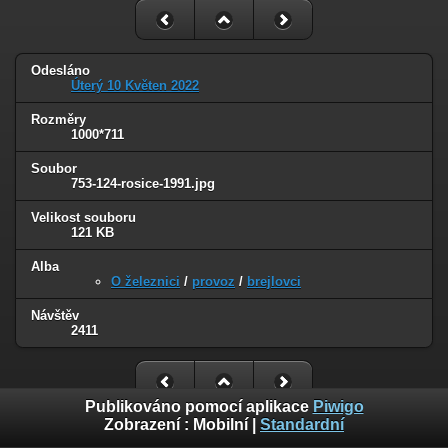
Odesláno
Úterý 10 Květen 2022
Rozměry
1000*711
Soubor
753-124-rosice-1991.jpg
Velikost souboru
121 KB
Alba
O železnici
/
provoz
/
brejlovci
Návštěv
2411
Publikováno pomocí aplikace
Piwigo
Zobrazení :
Mobilní
|
Standardní