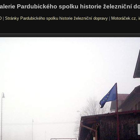
alerie Pardubického spolku historie železniční d
D
|
Stránky Pardubického spolku historie železniční dopravy
|
Motoráček.cz, i