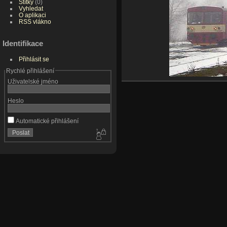
Štítky
(0)
Vyhledat
O aplikaci
RSS vlákno
Identifikace
Přihlásit se
Rychlé přihlášení
Uživatelské jméno
Heslo
Automatické přihlášení