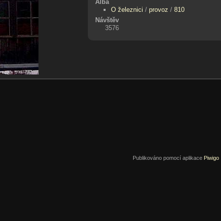
Alba
O železnici
/
provoz
/
810
Návštěv
3576
Publikováno pomocí aplikace
Piwigo