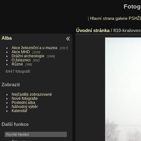
Fotog
|
Hlavní strana galerie PSHŽ
Úvodní stránka
/
810-kralovec
Alba
Akce železniční a u muzea
2317
Akce MHD
1184
Drážní archeologie
1666
O železnici
692
Různé
588
6447 fotografií
Zobrazit
Nejčastěji zobrazované
Nové fotografie
Poslední alba
Náhodný výběr
Kalendář
Další funkce