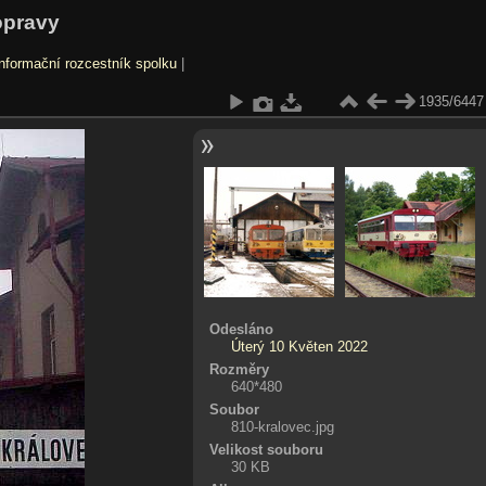
opravy
nformační rozcestník spolku
|
1935/6447
Odesláno
Úterý 10 Květen 2022
Rozměry
640*480
Soubor
810-kralovec.jpg
Velikost souboru
30 KB