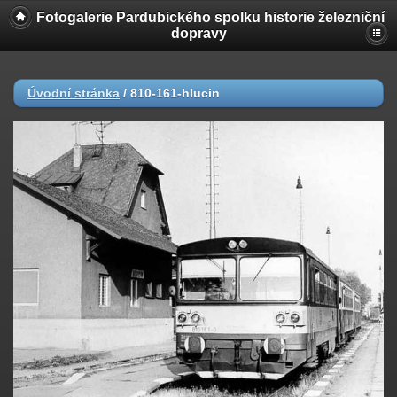
Fotogalerie Pardubického spolku historie železniční
dopravy
Úvodní stránka
/
810-161-hlucin