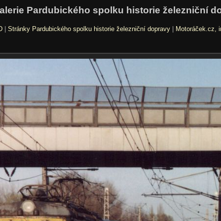
alerie Pardubického spolku historie železniční d
D
|
Stránky Pardubického spolku historie železniční dopravy
|
Motoráček.cz, i