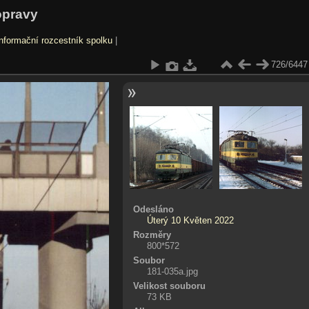
opravy
nformační rozcestník spolku
|
726/6447
Odesláno
Úterý 10 Květen 2022
Rozměry
800*572
Soubor
181-035a.jpg
Velikost souboru
73 KB