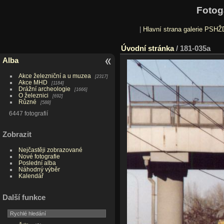
Fotog
|
Hlavní strana galerie PSHŽ
Úvodní stránka
/
181-035a
Alba
Akce železniční a u muzea
2317
Akce MHD
1184
Drážní archeologie
1666
O železnici
692
Různé
588
6447 fotografií
Zobrazit
Nejčastěji zobrazované
Nové fotografie
Poslední alba
Náhodný výběr
Kalendář
Další funkce