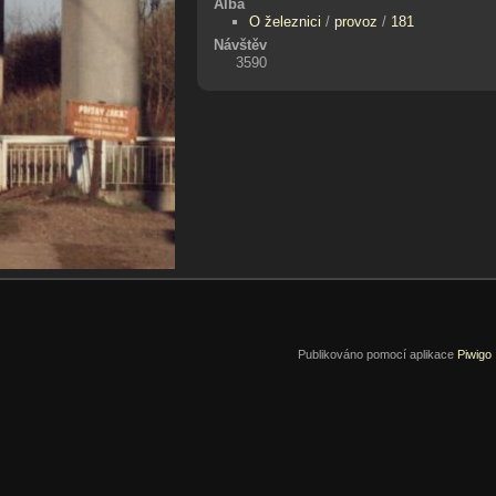
Alba
O železnici
/
provoz
/
181
Návštěv
3590
Publikováno pomocí aplikace
Piwigo