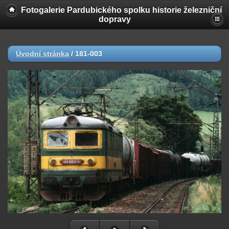
Fotogalerie Pardubického spolku historie železniční
dopravy
Úvodní stránka
/
181-003