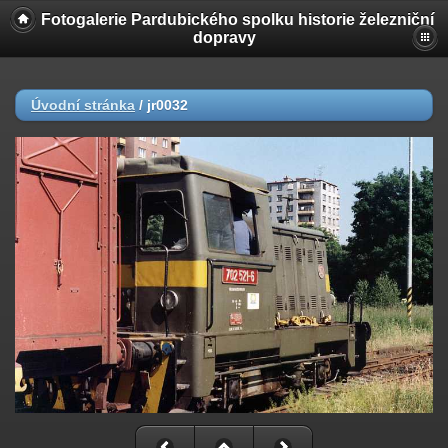
Fotogalerie Pardubického spolku historie železniční
dopravy
Úvodní stránka
/
jr0032