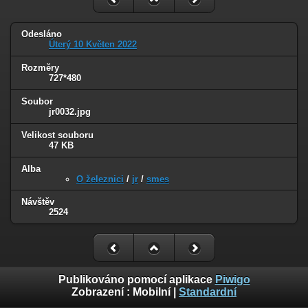
Odesláno
Úterý 10 Květen 2022
Rozměry
727*480
Soubor
jr0032.jpg
Velikost souboru
47 KB
Alba
O železnici
/
jr
/
smes
Návštěv
2524
Publikováno pomocí aplikace
Piwigo
Zobrazení :
Mobilní
|
Standardní