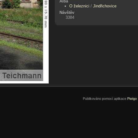
Alba
O železnici
/
Jindřichovice
Návštěv
3384
Publikováno pomocí aplikace
Piwigo