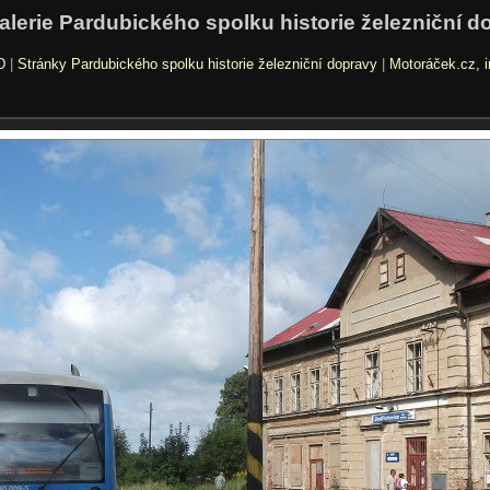
alerie Pardubického spolku historie železniční d
D
|
Stránky Pardubického spolku historie železniční dopravy
|
Motoráček.cz, i