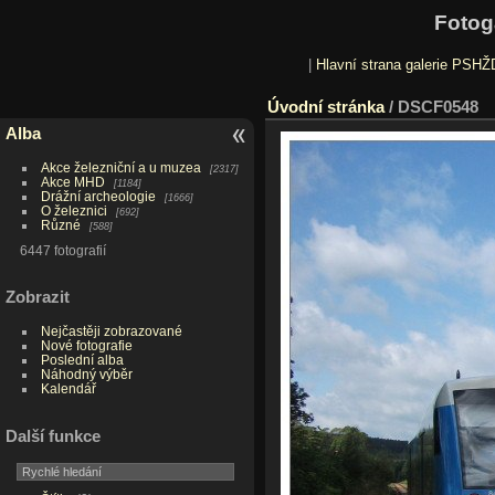
Fotog
|
Hlavní strana galerie PSHŽ
Úvodní stránka
/
DSCF0548
Alba
Akce železniční a u muzea
2317
Akce MHD
1184
Drážní archeologie
1666
O železnici
692
Různé
588
6447 fotografií
Zobrazit
Nejčastěji zobrazované
Nové fotografie
Poslední alba
Náhodný výběr
Kalendář
Další funkce