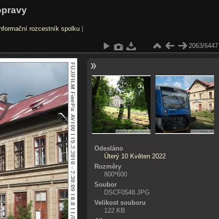
opravy
nformační rozcestník spolku
|
2063/6447
Odesláno
Úterý 10 Květen 2022
Rozměry
800*600
Soubor
DSCF0548.JPG
Velikost souboru
122 KB