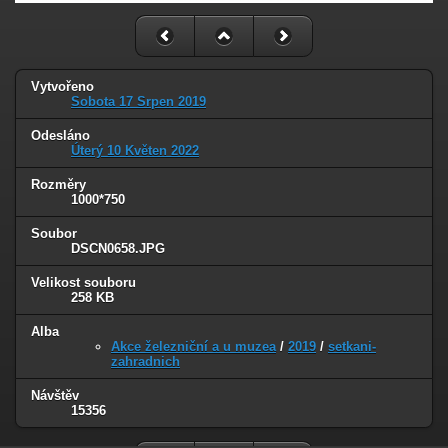
Vytvořeno
Sobota 17 Srpen 2019
Odesláno
Úterý 10 Květen 2022
Rozměry
1000*750
Soubor
DSCN0658.JPG
Velikost souboru
258 KB
Alba
Akce železniční a u muzea
/
2019
/
setkani-
zahradnich
Návštěv
15356