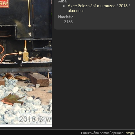
Alba
Akce železniční a u muzea
/
2018
/
ukonceni
Návštěv
3136
Publikováno pomocí aplikace
Piwigo