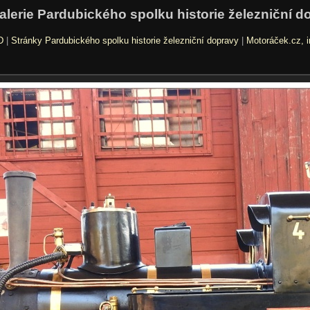
alerie Pardubického spolku historie železniční d
D
|
Stránky Pardubického spolku historie železniční dopravy
|
Motoráček.cz, i