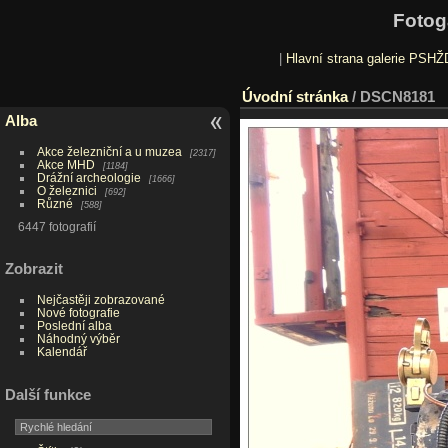
Fotog
|
Hlavní strana galerie PSHŽ
Úvodní stránka
/
DSCN8181
Alba
Akce železniční a u muzea
2317
Akce MHD
1184
Drážní archeologie
1666
O železnici
692
Různé
588
6447 fotografií
Zobrazit
Nejčastěji zobrazované
Nové fotografie
Poslední alba
Náhodný výběr
Kalendář
Další funkce