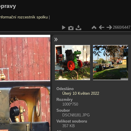
opravy
nformační rozcestník spolku
|
2660/6447
Odesláno
Úterý 10 Květen 2022
Rozměry
1000*750
Soubor
DSCN8181.JPG
Velikost souboru
357 KB