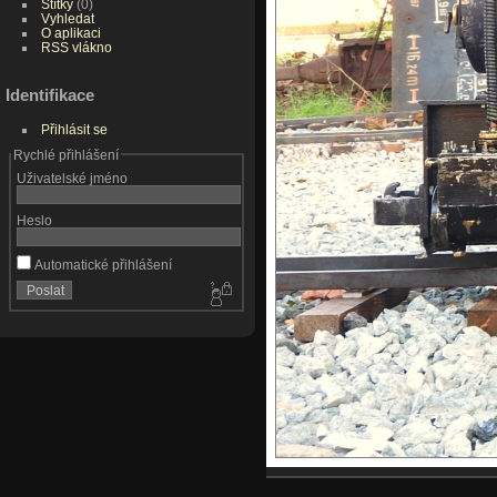
Štítky
(0)
Vyhledat
O aplikaci
RSS vlákno
Identifikace
Přihlásit se
Rychlé přihlášení
Uživatelské jméno
Heslo
Automatické přihlášení