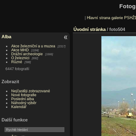
Fotog
|
Hlavní strana galerie PSHŽ
Úvodní stránka
/
foto504
Alba
Akce železniční a u muzea
2317
Akce MHD
1184
Drážní archeologie
1666
O železnici
692
Různé
588
6447 fotografií
Zobrazit
Nejčastěji zobrazované
Nové fotografie
Poslední alba
Náhodný výběr
Kalendář
Další funkce