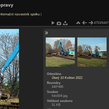
opravy
nformační rozcestník spolku
|
4753/6447
Odesláno
Úterý 10 Květen 2022
Rozměry
640*480
Soubor
foto504.jpg
Velikost souboru
51 KB