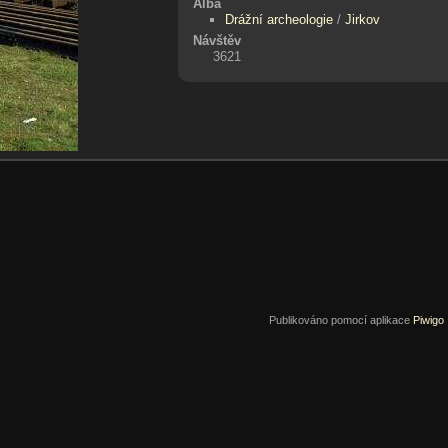
Alba
Drážní archeologie
/
Jirkov
Návštěv
3621
Publikováno pomocí aplikace
Piwigo