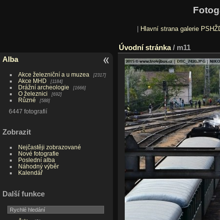
Fotog
|
Hlavní strana galerie PSHŽ
Úvodní stránka
/
m11
Alba
Akce železniční a u muzea
2317
Akce MHD
1184
Drážní archeologie
1666
O železnici
692
Různé
588
6447 fotografií
Zobrazit
Nejčastěji zobrazované
Nové fotografie
Poslední alba
Náhodný výběr
Kalendář
Další funkce