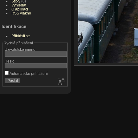
Štítky
(0)
Vyhledat
O aplikaci
RSS vlákno
Identifikace
Přihlásit se
Rychlé přihlášení
Uživatelské jméno
Heslo
Automatické přihlášení