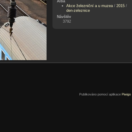
Alba
Akce železniční a u muzea
/
2015
/
den-zeleznice
Návštěv
3792
Publikováno pomocí aplikace
Piwigo