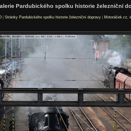
alerie Pardubického spolku historie železniční d
D
|
Stránky Pardubického spolku historie železniční dopravy
|
Motoráček.cz, i