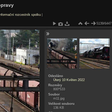
opravy
nformační rozcestník spolku
|
5139/6447
Odesláno
Úterý 10 Květen 2022
Rozměry
800*533
Soubor
m11.jpg
Velikost souboru
136 KB