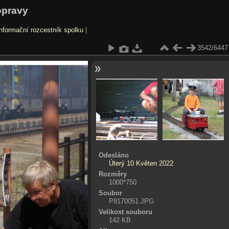
opravy
nformační rozcestník spolku
|
3542/6447
Odesláno
Úterý 10 Květen 2022
Rozměry
1000*750
Soubor
P8170051.JPG
Velikost souboru
142 KB