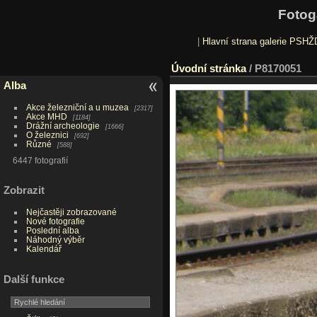
Fotog
|
Hlavní strana galerie PSHŽ
Úvodní stránka
/
P8170051
Alba
Akce železniční a u muzea
2317
Akce MHD
1184
Drážní archeologie
1666
O železnici
692
Různé
588
6447 fotografií
Zobrazit
Nejčastěji zobrazované
Nové fotografie
Poslední alba
Náhodný výběr
Kalendář
Další funkce