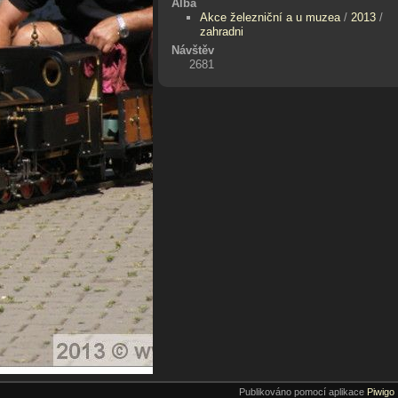
Alba
Akce železniční a u muzea
/
2013
/
zahradni
Návštěv
2681
Publikováno pomocí aplikace
Piwigo