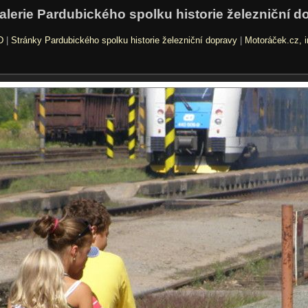
alerie Pardubického spolku historie železniční d
D
|
Stránky Pardubického spolku historie železniční dopravy
|
Motoráček.cz, i