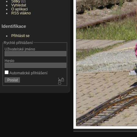
Štítky
(0)
Vyhledat
O aplikaci
RSS vlákno
Identifikace
Přihlásit se
Rychlé přihlášení
Uživatelské jméno
Heslo
Automatické přihlášení