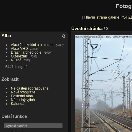
Fotog
|
Hlavní strana galerie PSHŽ
Úvodní stránka
/
2
Alba
Akce železniční a u muzea
2317
Akce MHD
1184
Drážní archeologie
1666
O železnici
692
Různé
588
6447 fotografií
Zobrazit
Nejčastěji zobrazované
Nové fotografie
Poslední alba
Náhodný výběr
Kalendář
Další funkce