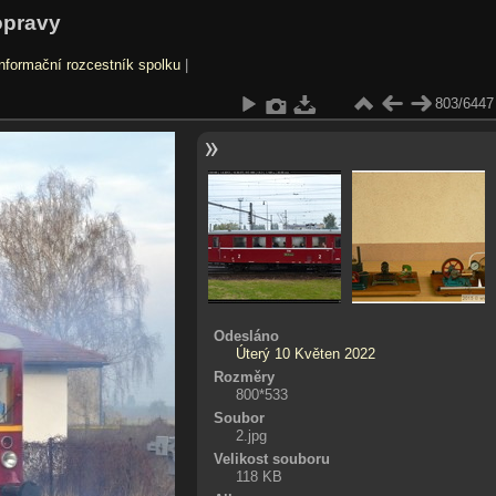
opravy
nformační rozcestník spolku
|
803/6447
Odesláno
Úterý 10 Květen 2022
Rozměry
800*533
Soubor
2.jpg
Velikost souboru
118 KB