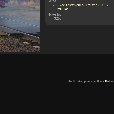
Alba
Akce železniční a u muzea
/
2013
/
mikulas
Návštěv
3299
Publikováno pomocí aplikace
Piwigo