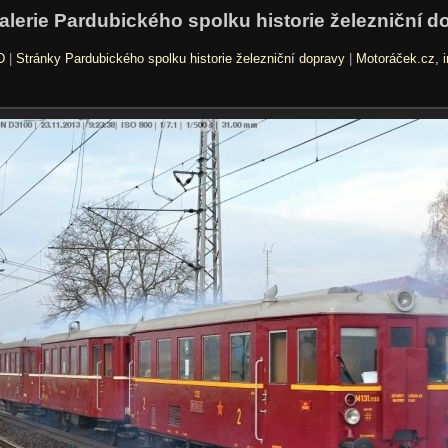
alerie Pardubického spolku historie železniční d
D
|
Stránky Pardubického spolku historie železniční dopravy
|
Motoráček.cz, i