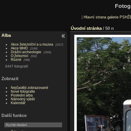
Fotog
|
Hlavní strana galerie PSHŽ
Úvodní stránka
/
50 n
Alba
Akce železniční a u muzea
2317
Akce MHD
1184
Drážní archeologie
1666
O železnici
692
Různé
588
6447 fotografií
Zobrazit
Nejčastěji zobrazované
Nové fotografie
Poslední alba
Náhodný výběr
Kalendář
Další funkce