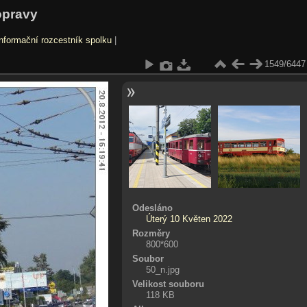
opravy
nformační rozcestník spolku
|
1549/6447
Odesláno
Úterý 10 Květen 2022
Rozměry
800*600
Soubor
50_n.jpg
Velikost souboru
118 KB