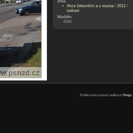
Alba
Akce železniční a u muzea
/
2012
/
setkani
Návštěv
4346
Publikováno pomocí aplikace
Piwigo