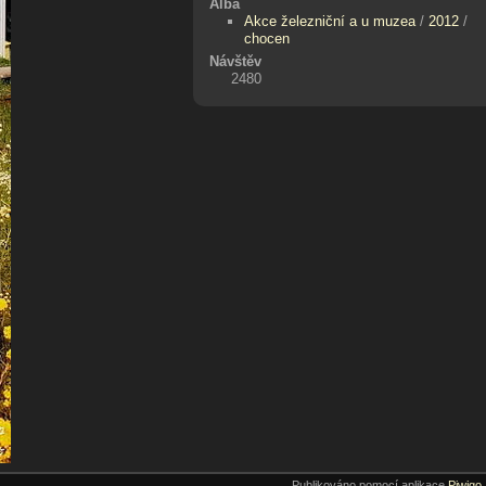
Alba
Akce železniční a u muzea
/
2012
/
chocen
Návštěv
2480
Publikováno pomocí aplikace
Piwigo