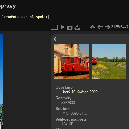
opravy
nformační rozcestník spolku
|
3135/6447
Odesláno
Úterý 10 Květen 2022
Rozměry
533*800
Soubor
IMG_3096.JPG
Velikost souboru
124 KB