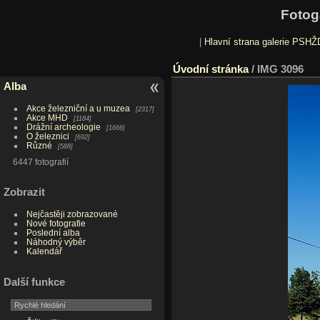
Fotog
|
Hlavní strana galerie PSHŽ
Úvodní stránka
/
IMG 3096
Alba
Akce železniční a u muzea
2317
Akce MHD
1184
Drážní archeologie
1666
O železnici
692
Různé
588
6447 fotografií
Zobrazit
Nejčastěji zobrazované
Nové fotografie
Poslední alba
Náhodný výběr
Kalendář
Další funkce