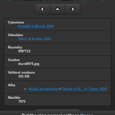
Vytvořeno
Pondělí 4 Březen 2019
Odesláno
Úterý 10 Květen 2022
Rozměry
950*713
Soubor
dscn8974.jpg
Velikost souboru
191 KB
Alba
Drážní archeologie
/
Chrast u Ch. - H. Týnec 2019
Návštěv
7975