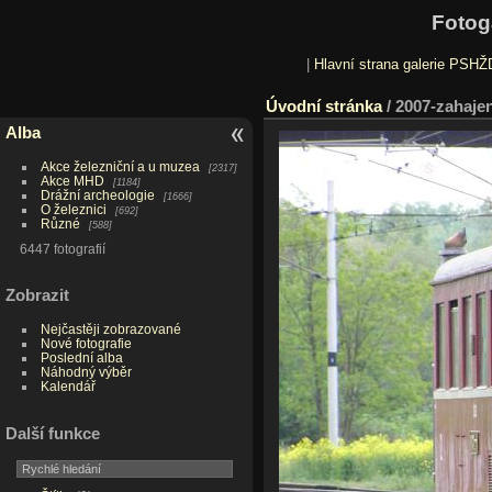
Fotog
|
Hlavní strana galerie PSHŽ
Úvodní stránka
/
2007-zahajen
Alba
Akce železniční a u muzea
2317
Akce MHD
1184
Drážní archeologie
1666
O železnici
692
Různé
588
6447 fotografií
Zobrazit
Nejčastěji zobrazované
Nové fotografie
Poslední alba
Náhodný výběr
Kalendář
Další funkce