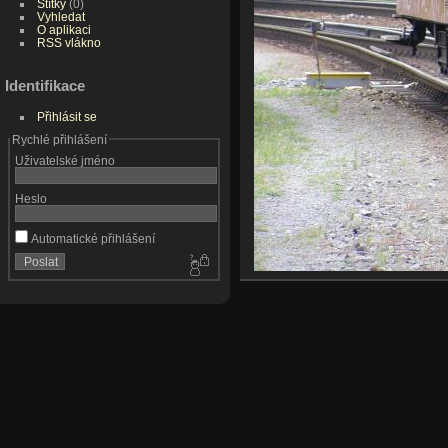
Štítky
(0)
Vyhledat
O aplikaci
RSS vlákno
Identifikace
Přihlásit se
Rychlé přihlášení
Uživatelské jméno
Heslo
Automatické přihlášení