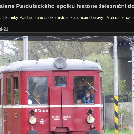
alerie Pardubického spolku historie železniční d
D
|
Stránky Pardubického spolku historie železniční dopravy
|
Motoráček.cz, i
i-21