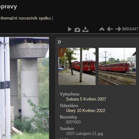
opravy
nformační rozcestník spolku
|
999/6447
Vytvořeno
Sobota 5 Květen 2007
Odesláno
Úterý 10 Květen 2022
Rozměry
800*600
Soubor
2007-zahajeni-21.jpg