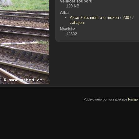
Velikost souboru
120 KB
Alba
Akce železniční a u muzea
/
2007
/
zahajeni
Návštěv
12392
Publikováno pomocí aplikace
Piwigo