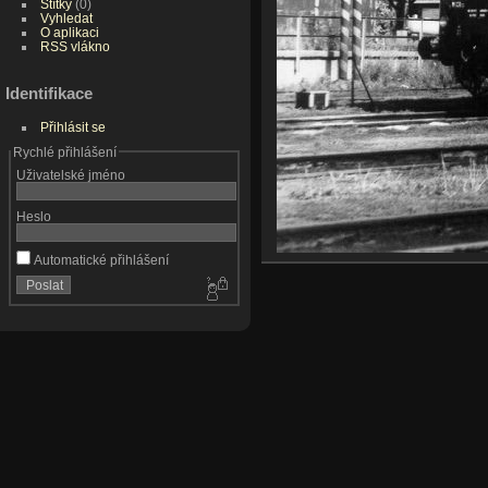
Štítky
(0)
Vyhledat
O aplikaci
RSS vlákno
Identifikace
Přihlásit se
Rychlé přihlášení
Uživatelské jméno
Heslo
Automatické přihlášení