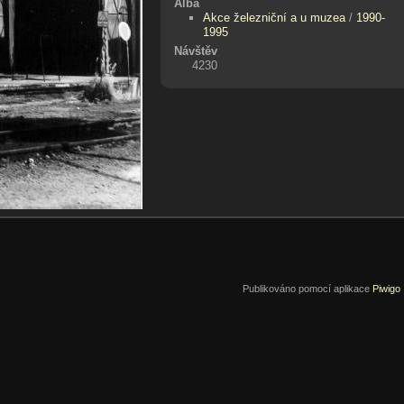
Alba
Akce železniční a u muzea
/
1990-
1995
Návštěv
4230
Publikováno pomocí aplikace
Piwigo