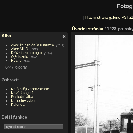
Fotog
|
Hlavní strana galerie PSHŽ
Úvodní stránka
/
1228-pa-roky
Alba
Akce železniční a u muzea
2317
Akce MHD
1184
Drážní archeologie
1666
O železnici
692
Různé
588
6447 fotografií
Zobrazit
Nejčastěji zobrazované
Nové fotografie
Poslední alba
Náhodný výběr
Kalendář
Další funkce