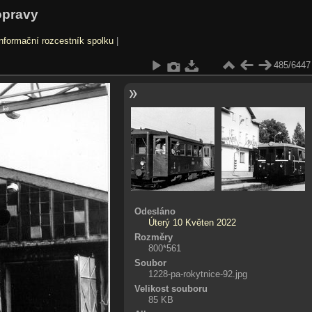
opravy
nformační rozcestník spolku
|
485/6447
Odesláno
Úterý 10 Květen 2022
Rozměry
800*561
Soubor
1228-pa-rokytnice-92.jpg
Velikost souboru
85 KB