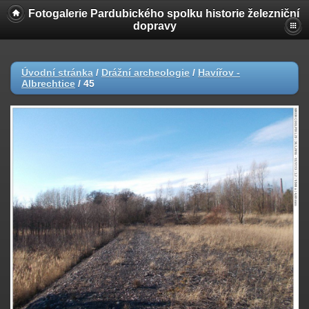
Fotogalerie Pardubického spolku historie železniční
dopravy
Úvodní stránka
/
Drážní archeologie
/
Havířov -
Albrechtice
/
45