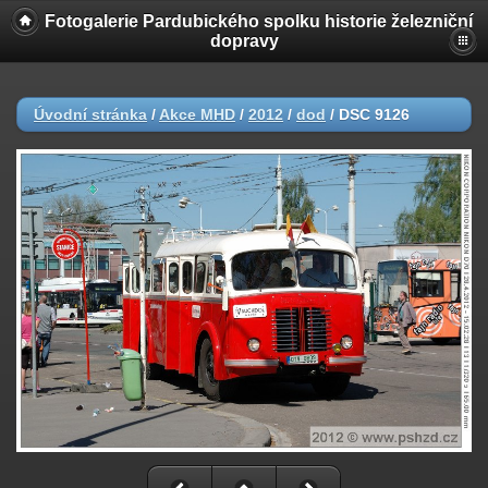
Fotogalerie Pardubického spolku historie železniční
dopravy
Úvodní stránka
/
Akce MHD
/
2012
/
dod
/
DSC 9126