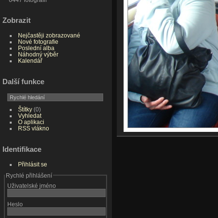
Zobrazit
Nejčastěji zobrazované
Nové fotografie
Poslední alba
Náhodný výběr
Kalendář
Další funkce
Štítky
(0)
Vyhledat
O aplikaci
RSS vlákno
Identifikace
Přihlásit se
Rychlé přihlášení
Uživatelské jméno
Heslo