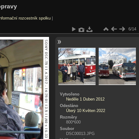
opravy
nformační rozcestník spolku
|
6/14
Vytvořeno
Neděle 1 Duben 2012
Odesláno
Úterý 10 Květen 2022
Rozměry
800*600
Soubor
DSC00013.JPG