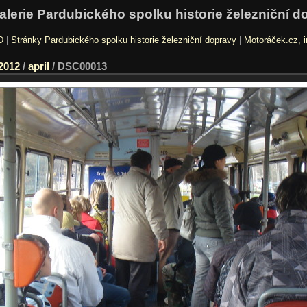
alerie Pardubického spolku historie železniční d
D
|
Stránky Pardubického spolku historie železniční dopravy
|
Motoráček.cz, i
2012
/
april
/
DSC00013