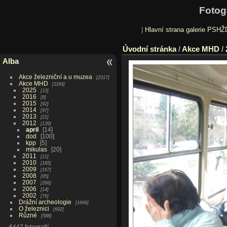
Fotog
|
Hlavní strana galerie PSHŽ
Úvodní stránka
/
Akce MHD
/
Alba
Akce železniční a u muzea
2317
Akce MHD
1184
2025
13
2016
8
2015
92
2014
97
2013
21
2012
139
april
14
dod
100
kpp
5
mikulas
20
2011
11
2010
185
2009
167
2008
95
2007
266
2006
14
2002
76
Drážní archeologie
1666
O železnici
692
Různé
588
6447 fotografií