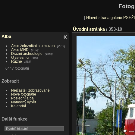
Fotog
|
Hlavní strana galerie PSHŽ
Úvodní stránka
/
353-10
Alba
Akce železniční a u muzea
2317
Akce MHD
1184
Drážní archeologie
1666
O železnici
692
Různé
588
6447 fotografií
Zobrazit
Nejčastěji zobrazované
Nové fotografie
Poslední alba
Náhodný výběr
Kalendář
Další funkce