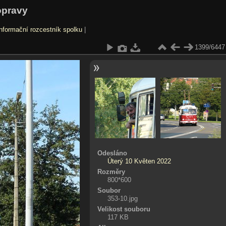
opravy
nformační rozcestník spolku
|
1399/6447
Odesláno
Úterý 10 Květen 2022
Rozměry
800*600
Soubor
353-10.jpg
Velikost souboru
117 KB