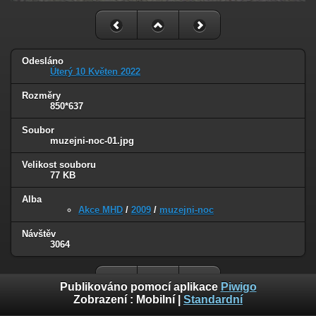
Odesláno
Úterý 10 Květen 2022
Rozměry
850*637
Soubor
muzejni-noc-01.jpg
Velikost souboru
77 KB
Alba
Akce MHD
/
2009
/
muzejni-noc
Návštěv
3064
Publikováno pomocí aplikace
Piwigo
Zobrazení :
Mobilní
|
Standardní