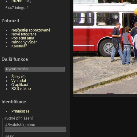
Různé
588
6447 fotografií
Zobrazit
Nejčastěji zobrazované
Nové fotografie
Poslední alba
Náhodný výběr
Kalendář
Další funkce
Štítky
(0)
Vyhledat
O aplikaci
RSS vlákno
Identifikace
Přihlásit se
Rychlé přihlášení
Uživatelské jméno
Heslo