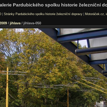
alerie Pardubického spolku historie železniční d
D
|
Stránky Pardubického spolku historie železniční dopravy
|
Motoráček.cz, i
2009
/
jihlava
/
jihlava-050