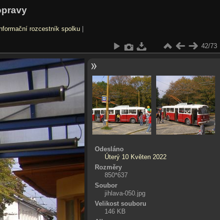
opravy
nformační rozcestník spolku
|
42/73
Odesláno
Úterý 10 Květen 2022
Rozměry
850*637
Soubor
jihlava-050.jpg
Velikost souboru
146 KB