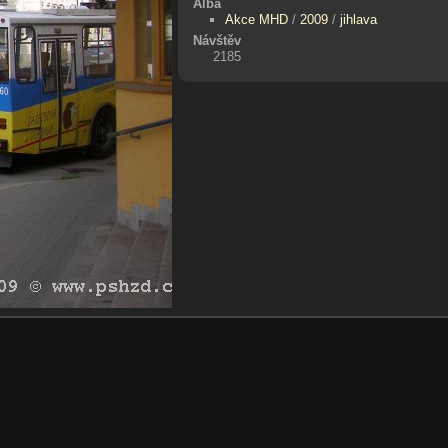
Alba
Akce MHD
/
2009
/
jihlava
Návštěv
2185