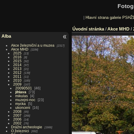
Fotog
|
Hlavní strana galerie PSHŽ
Úvodní stránka
/
Akce MHD
/
Alba
Akce železniční a u muzea
2317
Akce MHD
1184
2025
13
2016
8
2015
92
2014
97
2013
21
2012
139
2011
11
2010
185
2009
167
20090501
46
jihlava
73
mikulas
4
muzejni-noc
23
mycka
5
ukonceni
16
2008
95
2007
266
2006
14
2002
76
Drážní archeologie
1666
O železnici
692